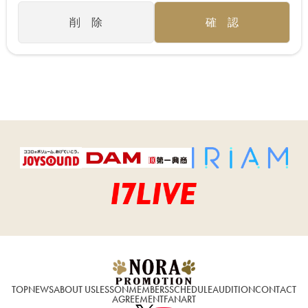
TOP
NEWS
ABOUT US
LESSON
MEMBERS
SCHEDULE
AUDITION
CONTACT
AGREEMENT
FANART