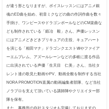
が違う形となりますが、ボイスレッスンにはアニメ銀
魂のED曲を始め、初音ミクなどの曲の作詞作曲を数々
手掛け、ワンピースやドラゴンボールなどのCM楽曲な
ども制作されている「鍛冶 毅」さん、声優レッスン
にはアニメどきどきプリキュアの主役、キュアハート
を演じる「相田マナ」ドラゴンクエストⅧやファイア
ーエムブレム、アズールレーンなどの多岐に渡る作品
に出演されている声優「生天目 仁美」さん、当社タ
レント達の歌見た動画やPV、動画全般を制作する当社
NORA PROMOTION直属の動画編集者部隊、など当社
ノラプロを支えて頂いている講師陣やクリエイター部
隊を保有。
また、事務所の自社スタジオも完備しておりますの