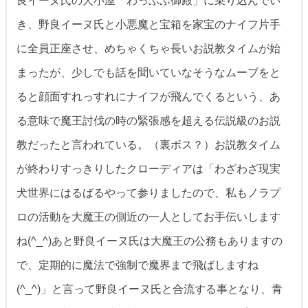
良イーヌ氏の犬小屋「わっふふ御殿」に乗り込んでい
き、野良イーヌ氏と小悪魔と宝箱を家宝のナイフ片手
に全員正座させ、めちゃくちゃ長いお説教タイムが始
まったが、少しでも話を聞いていなそうなムーブをと
ると顔面すれっすれにナイフが飛んでくるという、あ
る意味で魔王討伐の時の緊張感を超える伝説級のお説
教だったと言われている。（裏ボス？）お説教タイム
が終わりすっきりしたクローディアは「わざわざ現実
犬世界にはるばるやって参りましたので、私もノラプ
ロの活動を大魔王の側近の一人としてお手伝いします
ね(^_^)あと野良イーヌ氏は大魔王の公務もありますの
で、定期的に魔法で強制で魔界まで飛ばしますね
(^_^)」と言って野良イーヌ氏と合流する事となり、青