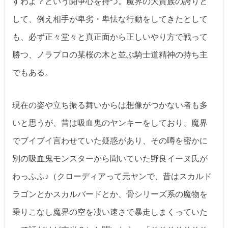
すわよ？という闘争心を持つ。魔界の大貴族の誇りと
して、例え相手が卑劣・卑怯な行動をしてきたとして
も、必ず正々堂々と真正面から正しいやり方で戦って
勝つ、ノラプロの某桜の木と並ぶ騎士道精神の持ち主
でもある。
現在の姿や立ち振る舞いからは想像がつかない者も多
いと思うが、昔は吸血鬼のヤンキーをしており、魔界
でブイブイ言わせていた疑惑があり、その噂を密かに
別の吸血鬼モンスターから聞いていた野良イーヌ氏が
わっふふ♪（クローディアって元ヤンで、昔はスカルド
ラゴンとかスカルバードとか、骨シリーズ系の魔物を
乗りこなし魔界の空を凄い速さで暴走しまくっていた