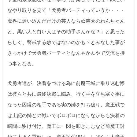
なやり取りを見て「犬勇者パーティっていうか・・・
魔界に迷い込んだだけの芸人ならぬ芸犬のわんちゃん
と、黒い人と白い人はその助手さんかな？」と思った
らしく、警戒する敵ではないのかも？とみなした事が
きっかけで犬勇者パーティとなんやかんやで交流を持
つ事となる。
犬勇者達が、決着をつける為に前魔王城に乗り込む際
は彼らと共に最終決戦に臨み、行く手を立ち塞ぐ事に
なった因縁の相手である実の姉を打ち破り、魔王戦で
は上記の姉との戦いでボロボロになりながらも決着の
瞬間に駆け付け、魔王に一閃を叩きこむなど前魔王討
伐に大きく貢献した。魔王討伐後は、しばらく大魔王