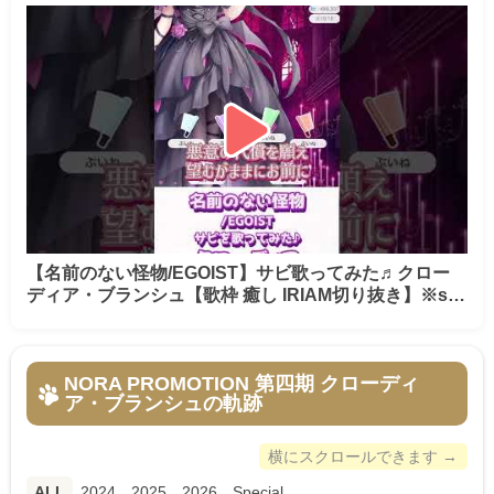
【名前のない怪物/EGOIST】サビ歌ってみた♬クロー
ディア・ブランシュ【歌枠 癒し IRIAM切り抜き】※sh
orts
NORA PROMOTION 第四期 クローディ
ア・ブランシュの軌跡
横にスクロールできます →
ALL
2024
2025
2026
Special