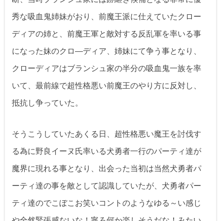
秀な吸血鬼姉妹がおり、前魔王派に仕えていたクロー
ディアの姉と、前魔王軍と敵対する反乱軍を率いる事
になった妹のクロ―ディア、姉妹にて争う事となり、
クローディアはブランシュ家の半分の吸血鬼一族を率
いて、最前線で超性格悪い前魔王のやり方に反対し、
抵抗し争っていた。
そうこうしていたあくる日、超性格悪い魔王を討伐す
る為に野良イーヌ氏率いる犬勇者一行のパーティ達が
魔界に現れる事となり、出会った当初は当然犬勇者パ
ーティ達の事を敵として認識していたが、犬勇者パー
ティ達のでこぼこお笑いコントのようなゆる～い感じ
や全然緊張感ないな！寧ろ何か楽しそうだな！みたい