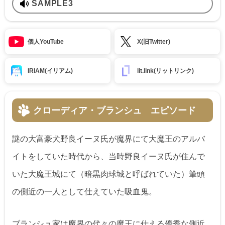
SAMPLE3
個人YouTube
X(旧Twitter)
IRIAM(イリアム)
lit.link(リットリンク)
クローディア・ブランシュ エピソード
謎の大富豪犬野良イーヌ氏が魔界にて大魔王のアルバ
イトをしていた時代から、当時野良イーヌ氏が住んで
いた大魔王城にて（暗黒肉球城と呼ばれていた）筆頭
の側近の一人として仕えていた吸血鬼。
ブランシュ家は魔界の代々の魔王に仕える優秀な側近