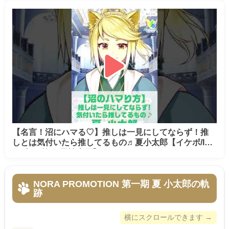
【名言！沼にハマる♡】推しは一見にしてならず！推
しとは気付いたら推してるもの♬夏小太郎【イケボ/IRI
AM切り抜き/男性声優】※shorts
NORA PROMOTION 第一期 夏 小太郎の軌
跡
横にスクロールできます →