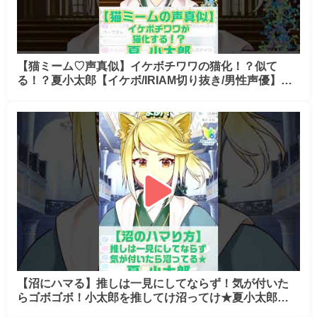
【猫ミーム♡声真似】イケボチワワの猫化！？似て
る！？夏小太郎【イケボ/IRIAM切り抜き/男性声優】※s
horts
【沼にハマる】推しは一見にしてならず！気が付いた
らゴボゴボ！小太郎を推してけ沼ってけ★夏小太郎
【イケボ/IRIAM切り抜き/男性声優】※shorts