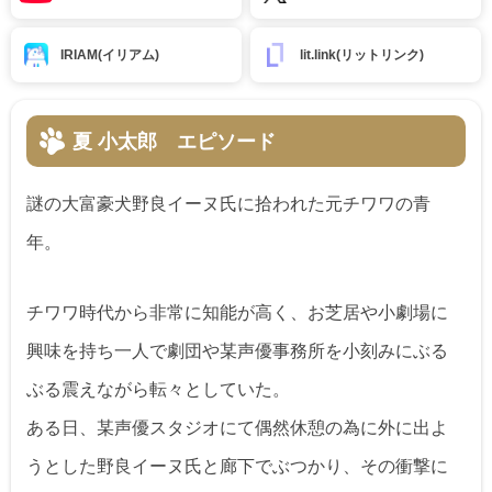
IRIAM(イリアム)
lit.link(リットリンク)
夏 小太郎 エピソード
謎の大富豪犬野良イーヌ氏に拾われた元チワワの青
年。
チワワ時代から非常に知能が高く、お芝居や小劇場に
興味を持ち一人で劇団や某声優事務所を小刻みにぶる
ぶる震えながら転々としていた。
ある日、某声優スタジオにて偶然休憩の為に外に出よ
うとした野良イーヌ氏と廊下でぶつかり、その衝撃に