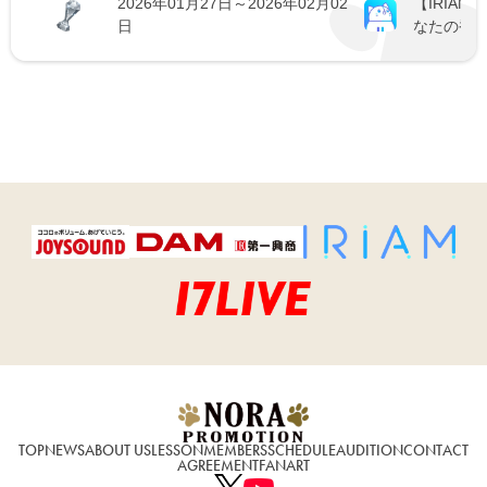
2026年01月27日～2026年02月02
【IRIAM
日
なたの香り
TOP
NEWS
ABOUT US
LESSON
MEMBERS
SCHEDULE
AUDITION
CONTACT
AGREEMENT
FANART