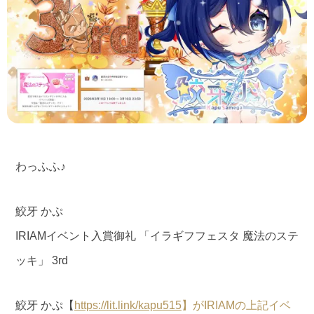
わっふふ♪
鮫牙 かぷ
IRIAMイベント入賞御礼 「イラギフフェスタ 魔法のステ
ッキ」 3rd
鮫牙 かぷ【
https://
lit.link/kapu515
】がIRIAMの上記イベ