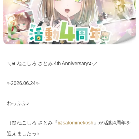
＼💫ねこしろ さとみ 4th Anniversary💫／
✨2026.06.24✨
わっふふ♪
（📖ねこしろ さとみ『
@satominekosh
』が活動4周年を
迎えましたっ♪