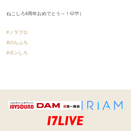
ねこしろ4周年おめでとう～！🐶🎊）
#ノラプロ
#のらぷろ
#ポンしろ