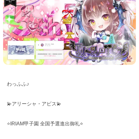
わっふふ♪
💫アリーシャ・アビス💫
⭐IRIAM甲子園 全国予選進出御礼⭐