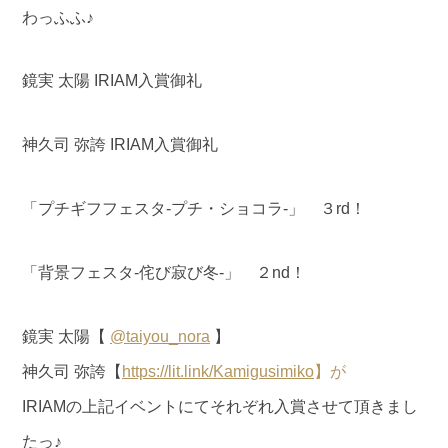
わっふふ♪
鏡実 太陽 IRIAM入賞御礼
神久司 弥誇 IRIAM入賞御礼
「プチギフフェスタ-プチ・ショコラ-」 ３rd！
「背景フェスタ-侘び寂び冬-」 ２nd！
鏡実 太陽【
@taiyou_nora
】
神久司 弥誇【
https://lit.link/Kamigusimiko
】が
IRIAMの上記イベントにてそれぞれ入賞させて頂きまし
たっ♪