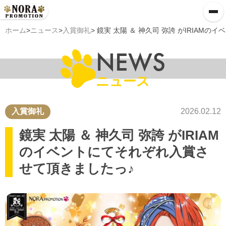
ホーム
>
ニュース
>
入賞御礼
> 鏡実 太陽 ＆ 神久司 弥誇 がIRIA
NEWS
ニュース
入賞御礼
2026.02.12
鏡実 太陽 ＆ 神久司 弥誇 がIRIAM
のイベントにてそれぞれ入賞さ
せて頂きましたっ♪