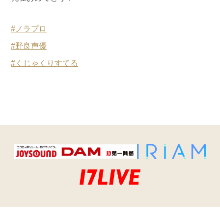
#ノラプロ
#野良声優
#くじゃくりすてる