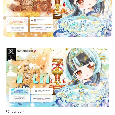
わっふふ♪