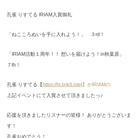
孔雀 りすてる IRIAM入賞御礼
「ねこころぬいを手に入れよう！」 ３rd！
「IRIAM活動１周年！！ 想いを届けよう！in秋葉原」
７th！
孔雀 りすてる【
https://lit.link/Listel
】がIRIAMの
上記イベントにて入賞させて頂きましたっ♪
応援を頂きましたリスナーの皆様！ ありがとうございま
す！
孔雀おめでとう！