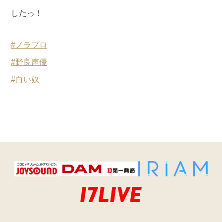
したっ！
#ノラプロ
#野良声優
#白い奴