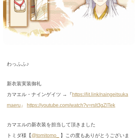
わっふふ♪
新衣装実装御礼
カマエル・ナインゲイツ →『
https://lit.link/naingeitsuka
maeru
』
https://youtube.com/watch?v=rslt3gZITek
カマエルの新衣装を担当して頂きました
トミダ様【
@tomitomo_
】この度もありがとうございま