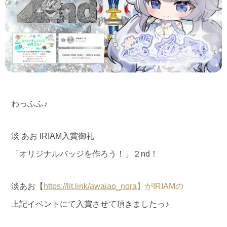
わっふふ♪
淡 あお IRIAM入賞御礼
「オリジナルバッジを作ろう！」２nd！
淡あお【
https://lit.link/awaiao_nora
】がIRIAMの
上記イベントにて入賞させて頂きましたっ♪