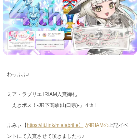
わっふふ♪
ミア・ラブリエ IRIAM入賞御礼
「えきポス！-JR下関駅(山口県)-」４th！
ふみぃ【
https://
lit.link/mialabrille
】
がIRIAMの
上記イベ
ントにて入賞させて頂きましたっ♪